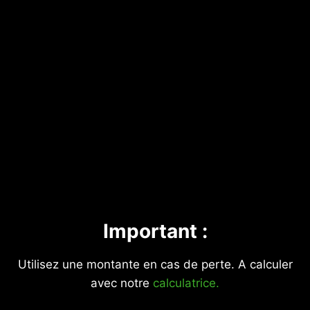
Important :
Utilisez une montante en cas de perte. A calculer
avec notre
calculatrice.