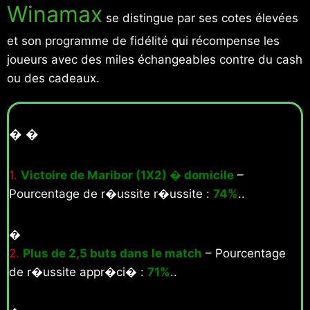
Winamax
se distingue par ses cotes élevées
et son programme de fidélité qui récompense les
joueurs avec des miles échangeables contre du cash
ou des cadeaux.
�
�
1.
Victoire de Maribor (1X2) � domicile
–
Pourcentage de r�ussite r�ussite :
74%
..
�
2.
Plus de 2,5 buts dans le match
– Pourcentage
de r�ussite appr�ci� :
71%
..