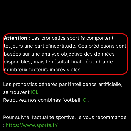
Attention :
Les pronostics sportifs comportent
toujours une part d’incertitude. Ces prédictions sont
basées sur une analyse objective des données
disponibles, mais le résultat final dépendra de
nombreux facteurs imprévisibles.
Les pronostics générés par l’intelligence artificielle,
se trouvent
ICI.
Retrouvez nos combinés football
ICI
.
Pour suivre l’actualité sportive, je vous recommande
:
https://www.sports.fr/