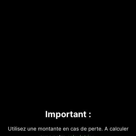
Important :
Utilisez une montante en cas de perte. A calculer