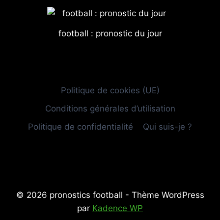
football : pronostic du jour
Politique de cookies (UE)
Conditions générales d’utilisation
Politique de confidentialité
Qui suis-je ?
© 2026 pronostics football - Thème WordPress
par
Kadence WP