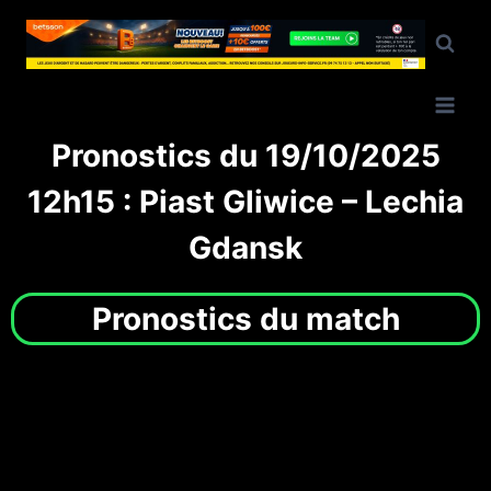
Pronostics du 19/10/2025
12h15 : Piast Gliwice – Lechia
Gdansk
Pronostics du match