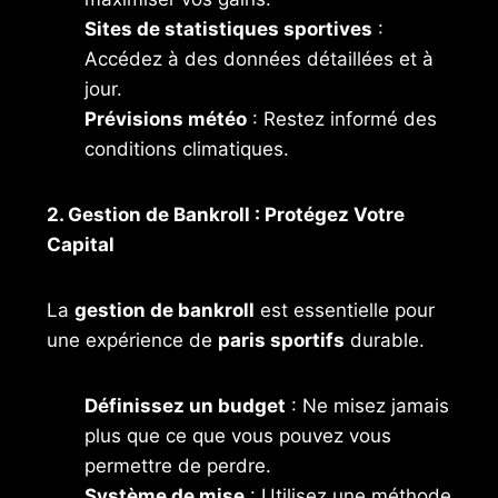
Sites de statistiques sportives
:
Accédez à des données détaillées et à
jour.
Prévisions météo
: Restez informé des
conditions climatiques.
2. Gestion de Bankroll : Protégez Votre
Capital
La
gestion de bankroll
est essentielle pour
une expérience de
paris sportifs
durable.
Définissez un budget
: Ne misez jamais
plus que ce que vous pouvez vous
permettre de perdre.
Système de mise
: Utilisez une méthode