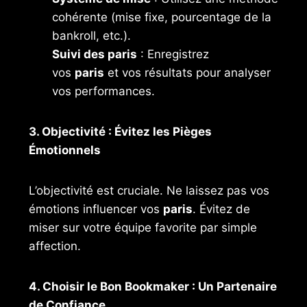
cohérente (mise fixe, pourcentage de la
bankroll, etc.).
Suivi des paris
: Enregistrez
vos
paris
et vos résultats pour analyser
vos performances.
3. Objectivité : Évitez les Pièges
Émotionnels
L’objectivité est cruciale. Ne laissez pas vos
émotions influencer vos
paris
. Évitez de
miser sur votre équipe favorite par simple
affection.
4. Choisir le Bon Bookmaker : Un Partenaire
de Confiance