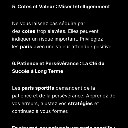
5. Cotes et Valeur : Miser Intelligemment
Ne vous laissez pas séduire par
des
cotes
trop élevées. Elles peuvent
indiquer un risque important. Privilégiez
les
paris
avec une valeur attendue positive.
6. Patience et Persévérance : La Clé du
Succès à Long Terme
Les
paris sportifs
demandent de la
patience et de la persévérance. Apprenez de
vos erreurs, ajustez vos
stratégies
et
continuez à vous former.