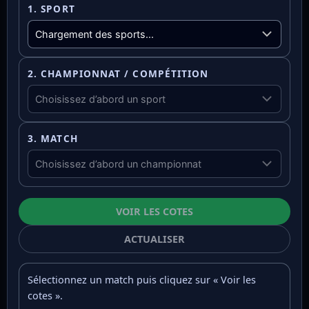
1. SPORT
2. CHAMPIONNAT / COMPÉTITION
3. MATCH
VOIR LES COTES
ACTUALISER
Sélectionnez un match puis cliquez sur « Voir les
cotes ».