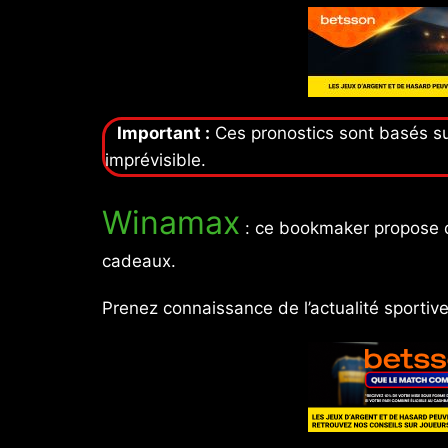
Important :
Ces pronostics sont basés sur 
imprévisible.
Winamax
: ce bookmaker propose de
cadeaux.
Prenez connaissance de l’actualité sportive