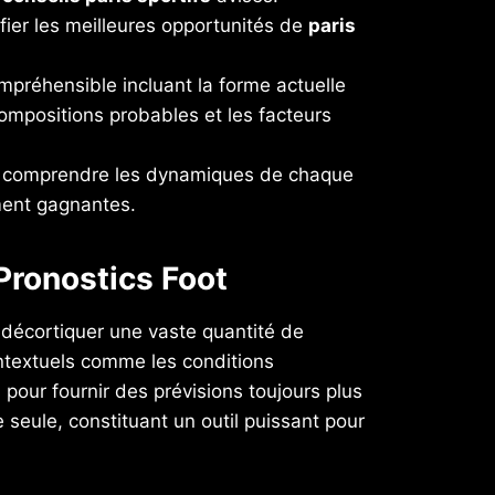
fier les meilleures opportunités de
paris
réhensible incluant la forme actuelle
compositions probables et les facteurs
à comprendre les dynamiques de chaque
ement gagnantes.
s Pronostics Foot
 décortiquer une vaste quantité de
ontextuels comme les conditions
our fournir des prévisions toujours plus
 seule, constituant un outil puissant pour