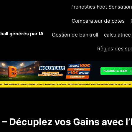
Pronostics Foot Sensation
Comparateur de cotes
ball générés par IA
Gestion de bankroll
calculatric
Règles des sp
– Décuplez vos Gains avec l’In