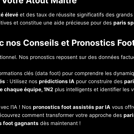
: Votre Atout Maître
ité élevé
et des taux de réussite significatifs des gran
tives et constitue une aide précieuse pour des
paris sp
 nos Conseils et Pronostics Foot 
otionnel. Nos pronostics reposent sur des données factu
ormations clés (data foot) pour comprendre les dynamiqu
és
: Utilisez nos
prédictions IA
pour construire des
par
e chaque équipe, 1N2
plus intelligents et identifier les
v
avec l’IA ! Nos
pronostics foot assistés par IA
vous offr
découvrez comment transformer votre approche des
pari
s foot gagnants
dès maintenant !