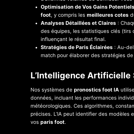
Optimisation de Vos Gains Potentiel
foot
, y compris les
meilleures cotes
du
Analyses Détaillées et Claires
: Cha
des équipes, les statistiques clés (tir
influençant le résultat final.
Stratégies de Paris Éclairées
: Au-del
match pour élaborer des stratégies d
L’Intelligence Artificiell
Nos systèmes de
pronostics foot IA
utilis
données, incluant les performances individ
météorologiques. Ces algorithmes, constam
précises. L’IA peut identifier des modèles 
vos
paris foot
.