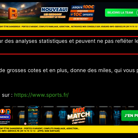
des analyses statistiques et peuvent ne pas refléter le r
 grosses cotes et en plus, donne des miles, qui vous 
 sur :
https://www.sports.fr/