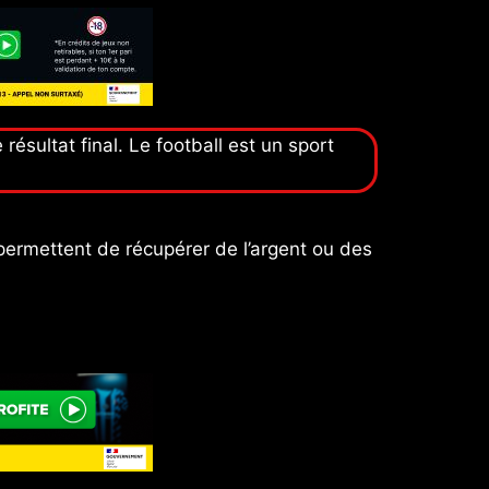
ésultat final. Le football est un sport
permettent de récupérer de l’argent ou des