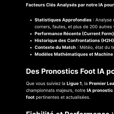
Facteurs Clés Analysés par notre IA pour
Statistiques Approfondies
: Analyse 
corners, fautes, et plus de 200 autres
Performance Récente (Current Form)
Historique des Confrontations (H2H)
Contexte du Match
: Météo, état du t
Modèles Mathématiques et Machine 
Des Pronostics Foot IA p
Que vous suiviez la
Ligue 1
, la
Premier Le
championnats majeurs, notre
IA pronostic
foot
pertinentes et actualisées.