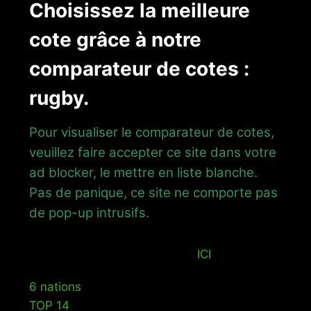
Choisissez la meilleure
cote grâce à notre
comparateur de cotes :
rugby.
Pour visualiser le comparateur de cotes,
veuillez faire accepter ce site dans votre
ad blocker, le mettre en liste blanche.
Pas de panique, ce site ne comporte pas
de pop-up intrusifs.
Trouvez nos pronostics rugby
ICI
.
6 nations
TOP 14