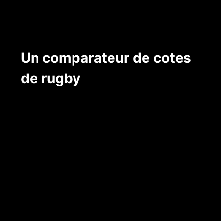
Qu’est-ce qu’une page de comparaison des
cotes de rugby ?
Un comparateur de cotes
de rugby
est une page qui affiche les cotes proposées
par différents bookmakers sur divers matchs
de rugby. Elle offre aux amateurs de rugby
une vue d’ensemble des cotes proposées
pour un match particulier, ce qui leur permet
de prendre plus facilement des décisions
éclairées lorsqu’ils placent des paris.
La page compare les cotes de différents