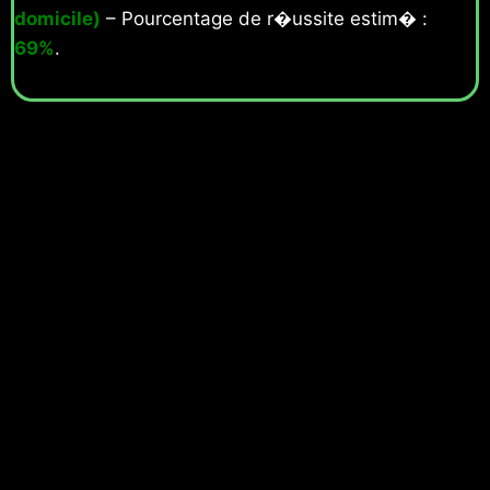
domicile)
– Pourcentage de r�ussite estim� :
69%
.