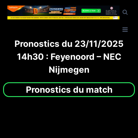
Pronostics du 23/11/2025
14h30 : Feyenoord – NEC
Nijmegen
Pronostics du match