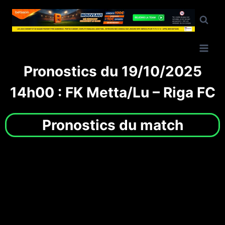
Pronostics du 19/10/2025
14h00 : FK Metta/Lu – Riga FC
Pronostics du match