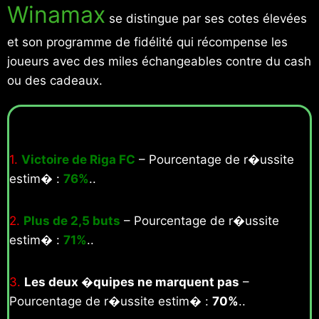
Winamax
se distingue par ses cotes élevées
et son programme de fidélité qui récompense les
joueurs avec des miles échangeables contre du cash
ou des cadeaux.
1.
Victoire de Riga FC
– Pourcentage de r�ussite
estim� :
76%
..
2.
Plus de 2,5 buts
– Pourcentage de r�ussite
estim� :
71%
..
3.
Les deux �quipes ne marquent pas
–
Pourcentage de r�ussite estim� :
70%
..