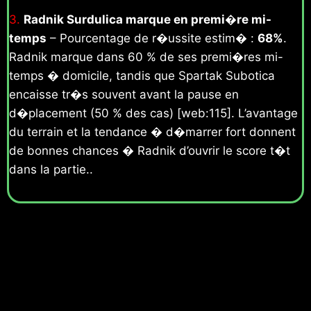
3.
Radnik Surdulica marque en premi�re mi-
temps
– Pourcentage de r�ussite estim� :
68%
.
Radnik marque dans 60 % de ses premi�res mi-
temps � domicile, tandis que Spartak Subotica
encaisse tr�s souvent avant la pause en
d�placement (50 % des cas) [web:115]. L’avantage
du terrain et la tendance � d�marrer fort donnent
de bonnes chances � Radnik d’ouvrir le score t�t
dans la partie..