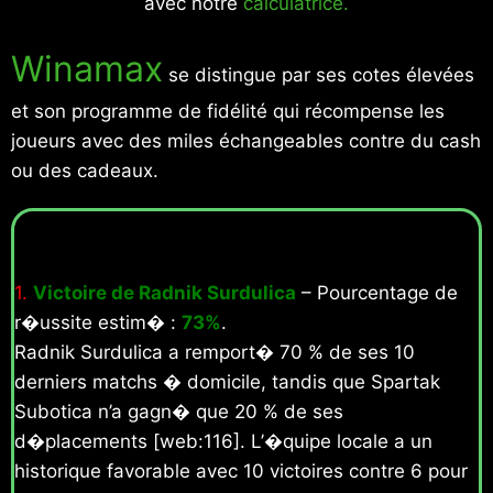
avec notre
calculatrice.
Winamax
se distingue par ses cotes élevées
et son programme de fidélité qui récompense les
joueurs avec des miles échangeables contre du cash
ou des cadeaux.
1.
Victoire de Radnik Surdulica
– Pourcentage de
r�ussite estim� :
73%
.
Radnik Surdulica a remport� 70 % de ses 10
derniers matchs � domicile, tandis que Spartak
Subotica n’a gagn� que 20 % de ses
d�placements [web:116]. L’�quipe locale a un
historique favorable avec 10 victoires contre 6 pour