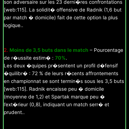
son adversaire sur les 23 derni�res confrontations
[web:115]. La solidit� offensive de Radnik (1,6 but
par match � domicile) fait de cette option la plus
logique..
2.
Moins de 3,5 buts dans le match
– Pourcentage
de r�ussite estim� :
70%
.
Les deux �quipes pr�sentent un profil d�fensif
�quilibr� : 72 % de leurs r�cents affrontements
en championnat se sont termin�s sous les 3,5 buts
[web:115]. Radnik encaisse peu � domicile
(moyenne de 1,2) et Spartak marque peu �
l’ext�rieur (0,8), indiquant un match serr� et
prudent..