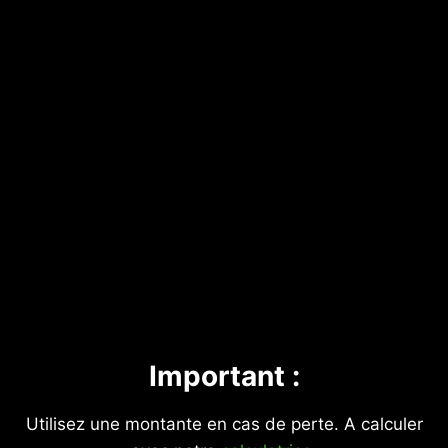
Important :
Utilisez une montante en cas de perte. A calculer