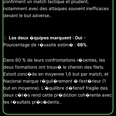
confirment un match tactique et prudent,
notamment avec des attaques souvent inefficaces
devant le but adverse..
3.
Les deux �quipes marquent : Oui
–
Pourcentage de r�ussite estim� :
68%
.
Dans 60 % de leurs confrontations r�centes, les
deux formations ont trouv� le chemin des filets.
Estoril conc�de en moyenne 1,6 but par match, et
Nacional marque r�guli�rement � l’ext�rieur (1
but en moyenne). L’�quilibre d�fensif fragile des
deux c�t�s rend cette pr�diction coh�rente avec
les r�sultats pr�c�dents..