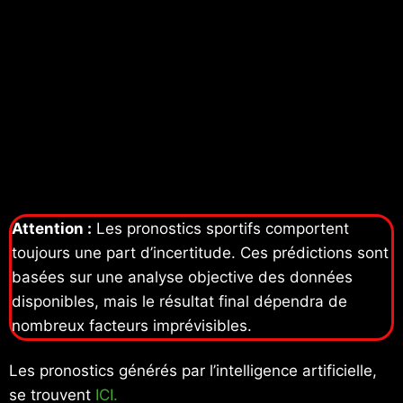
Attention :
Les pronostics sportifs comportent
toujours une part d’incertitude. Ces prédictions sont
basées sur une analyse objective des données
disponibles, mais le résultat final dépendra de
nombreux facteurs imprévisibles.
Les pronostics générés par l’intelligence artificielle,
se trouvent
ICI.