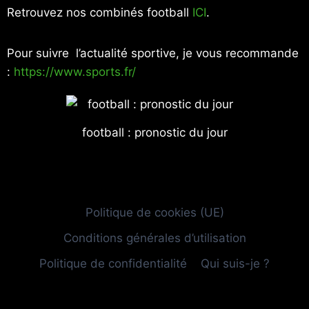
Retrouvez nos combinés football
ICI
.
Pour suivre l’actualité sportive, je vous recommande
:
https://www.sports.fr/
football : pronostic du jour
Politique de cookies (UE)
Conditions générales d’utilisation
Politique de confidentialité
Qui suis-je ?