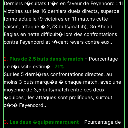
Derniers r�sultats tr�s en faveur de Feyenoord : 11
victoires sur les 16 derniers duels directs, superbe
forme actuelle (9 victoires en 11 matchs cette
saison, attaque � 2,73 buts/match), Go Ahead
Eagles en nette difficult� lors des confrontations
contre Feyenoord et r�cent revers contre eux..
2.
Plus de 2,5 buts dans le match
– Pourcentage
de r�ussite estim� :
71%
..
Sur les 5 derni�res confrontations directes, au
moins 3 buts marqu�s � chaque match, avec une
moyenne de 3,5 buts/match entre ces deux
�quipes ; les attaques sont prolifiques, surtout
c�t� Feyenoord..
3.
Les deux �quipes marquent
– Pourcentage de