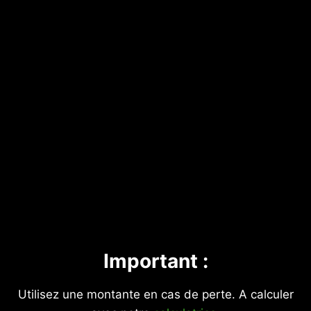
Important :
Utilisez une montante en cas de perte. A calculer