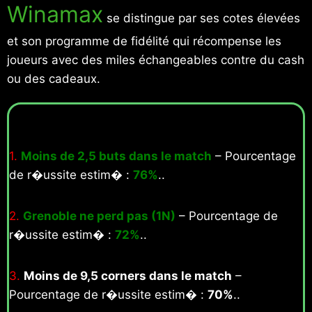
Winamax
se distingue par ses cotes élevées
et son programme de fidélité qui récompense les
joueurs avec des miles échangeables contre du cash
ou des cadeaux.
1.
Moins de 2,5 buts dans le match
– Pourcentage
de r�ussite estim� :
76%
..
2.
Grenoble ne perd pas (1N)
– Pourcentage de
r�ussite estim� :
72%
..
3.
Moins de 9,5 corners dans le match
–
Pourcentage de r�ussite estim� :
70%
..