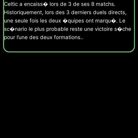
Celtic a encaiss� lors de 3 de ses 8 matchs.
Historiquement, lors des 3 derniers duels directs,
une seule fois les deux �quipes ont marqu�. Le
sc�nario le plus probable reste une victoire s�che
pour l’une des deux formations..