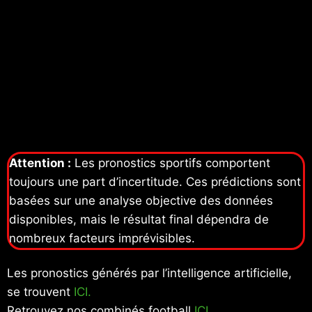
Attention :
Les pronostics sportifs comportent
toujours une part d’incertitude. Ces prédictions sont
basées sur une analyse objective des données
disponibles, mais le résultat final dépendra de
nombreux facteurs imprévisibles.
Les pronostics générés par l’intelligence artificielle,
se trouvent
ICI.
Retrouvez nos combinés football
ICI
.