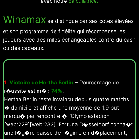
avec notre
calculatrice.
Winamax
se distingue par ses cotes élevées
et son programme de fidélité qui récompense les
joueurs avec des miles échangeables contre du cash
ou des cadeaux.
1.
Victoire de Hertha Berlin
– Pourcentage de
r�ussite estim� :
74%
.
Hertha Berlin reste invaincu depuis quatre matchs
� domicile et affiche une moyenne de 1,9 but
marqu� par rencontre � l’Olympiastadion
[web:229][web:232]. Fortuna D�sseldorf conna�t
une l�g�re baisse de r�gime en d�placement,