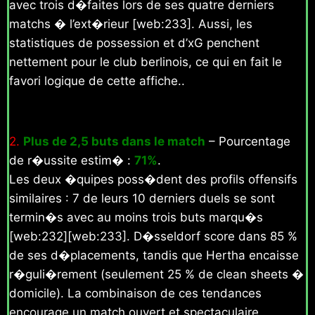
avec trois d�faites lors de ses quatre derniers
matchs � l’ext�rieur [web:233]. Aussi, les
statistiques de possession et d’xG penchent
nettement pour le club berlinois, ce qui en fait le
favori logique de cette affiche..
2.
Plus de 2,5 buts dans le match
– Pourcentage
de r�ussite estim� :
71%
.
Les deux �quipes poss�dent des profils offensifs
similaires : 7 de leurs 10 derniers duels se sont
termin�s avec au moins trois buts marqu�s
[web:232][web:233]. D�sseldorf score dans 85 %
de ses d�placements, tandis que Hertha encaisse
r�guli�rement (seulement 25 % de clean sheets �
domicile). La combinaison de ces tendances
encourage un match ouvert et spectaculaire..