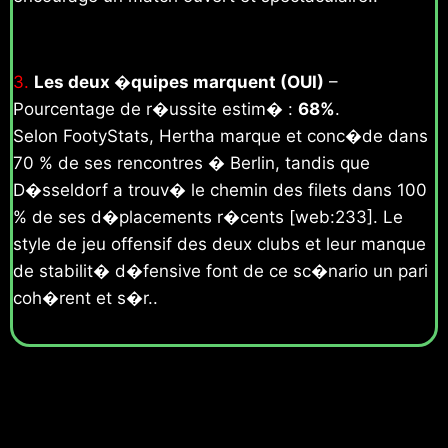
3.
Les deux �quipes marquent (OUI)
–
Pourcentage de r�ussite estim� :
68%
.
Selon FootyStats, Hertha marque et conc�de dans
70 % de ses rencontres � Berlin, tandis que
D�sseldorf a trouv� le chemin des filets dans 100
% de ses d�placements r�cents [web:233]. Le
style de jeu offensif des deux clubs et leur manque
de stabilit� d�fensive font de ce sc�nario un pari
coh�rent et s�r..