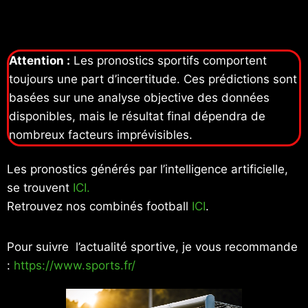
Attention :
Les pronostics sportifs comportent
toujours une part d’incertitude. Ces prédictions sont
basées sur une analyse objective des données
disponibles, mais le résultat final dépendra de
nombreux facteurs imprévisibles.
Les pronostics générés par l’intelligence artificielle,
se trouvent
ICI.
Retrouvez nos combinés football
ICI
.
Pour suivre l’actualité sportive, je vous recommande
:
https://www.sports.fr/