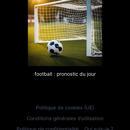
football : pronostic du jour
Politique de cookies (UE)
Conditions générales d’utilisation
Politique de confidentialité
Qui suis-je ?