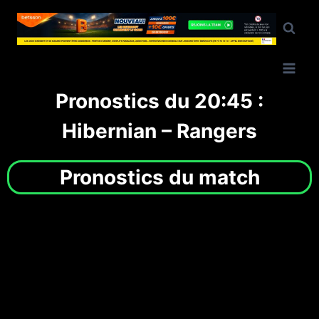
Pronostics du 20:45 :
Hibernian – Rangers
Pronostics du match