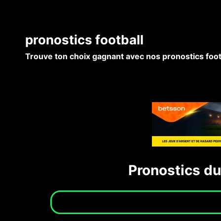
pronostics football
Trouve ton choix gagnant avec nos pronostics foot
Pronostics du