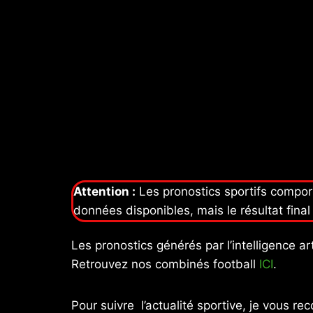
Attention :
Les pronostics sportifs comport
données disponibles, mais le résultat fin
Les pronostics générés par l’intelligence art
Retrouvez nos combinés football
ICI
.
Pour suivre l’actualité sportive, je vous 