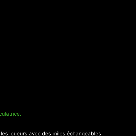
culatrice.
 les joueurs avec des miles échangeables