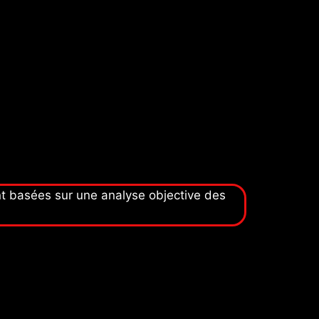
nt basées sur une analyse objective des