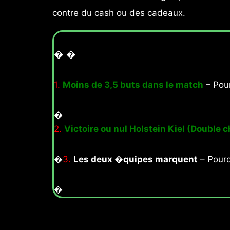
contre du cash ou des cadeaux.
�
�
1.
Moins de 3,5 buts dans le match
– Pou
�
2.
Victoire ou nul Holstein Kiel (Double 
�
3.
Les deux �quipes marquent
– Pour
�