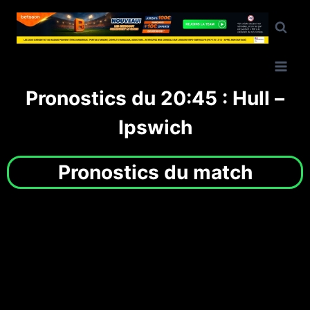
Pronostics du 20:45 : Hull –
Ipswich
Pronostics du match