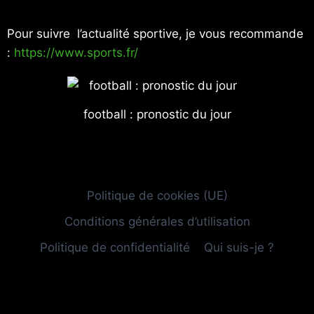
Pour suivre l’actualité sportive, je vous recommande
:
https://www.sports.fr/
football : pronostic du jour
Politique de cookies (UE)
Conditions générales d’utilisation
Politique de confidentialité
Qui suis-je ?