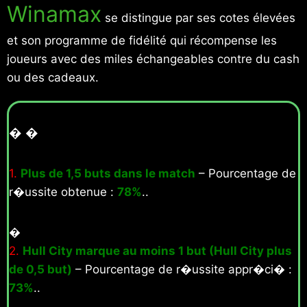
Winamax
se distingue par ses cotes élevées
et son programme de fidélité qui récompense les
joueurs avec des miles échangeables contre du cash
ou des cadeaux.
�
�
1.
Plus de 1,5 buts dans le match
– Pourcentage de
r�ussite obtenue :
78%
..
�
2.
Hull City marque au moins 1 but (Hull City plus
de 0,5 but)
– Pourcentage de r�ussite appr�ci� :
73%
..