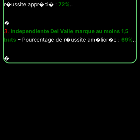
r�ussite appr�ci� :
72%
..
�
3.
Independiente Del Valle marque au moins 1,5
buts
– Pourcentage de r�ussite am�lior�e :
69%
..
�