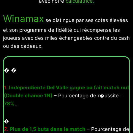
avec notre
calculatrice.
Winamax
se distingue par ses cotes élevées
et son programme de fidélité qui récompense les
joueurs avec des miles échangeables contre du cash
ou des cadeaux.
�
�
1.
Independiente Del Valle gagne ou fait match nul
(Double chance 1N)
– Pourcentage de r�ussite :
78%
..
�
2.
Plus de 1,5 buts dans le match
– Pourcentage de