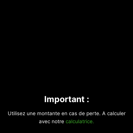
Important :
Utilisez une montante en cas de perte. A calculer
avec notre
calculatrice.