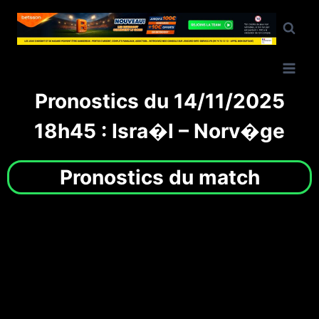
Pronostics du 14/11/2025
18h45 : Isra�l – Norv�ge
Pronostics du match