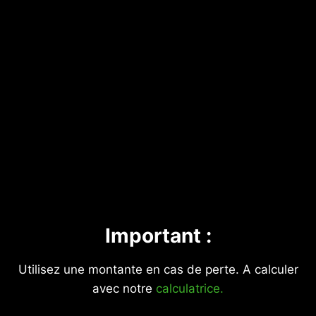
Important :
Utilisez une montante en cas de perte. A calculer
avec notre
calculatrice.