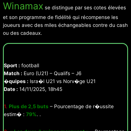
Winamax
se distingue par ses cotes élevées
et son programme de fidélité qui récompense les
joueurs avec des miles échangeables contre du cash
ou des cadeaux.
Sport :
football
Match :
Euro (U21) – Qualifs – J6
�quipes :
Isra�l U21 vs Norv�ge U21
Date :
14/11/2025, 18h45
1.
Plus de 2,5 buts
– Pourcentage de r�ussite
estim� :
79%
. .