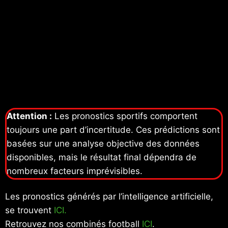
Attention :
Les pronostics sportifs comportent
toujours une part d’incertitude. Ces prédictions sont
basées sur une analyse objective des données
disponibles, mais le résultat final dépendra de
nombreux facteurs imprévisibles.
Les pronostics générés par l’intelligence artificielle,
se trouvent
ICI.
Retrouvez nos combinés football
ICI
.