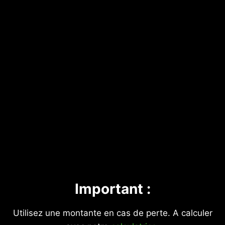
Important :
Utilisez une montante en cas de perte. A calculer