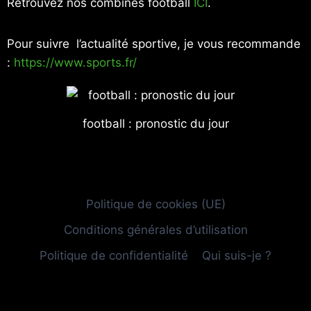
Retrouvez nos combinés football
ICI
.
Pour suivre l’actualité sportive, je vous recommande
:
https://www.sports.fr/
football : pronostic du jour
Politique de cookies (UE)
Conditions générales d’utilisation
Politique de confidentialité
Qui suis-je ?