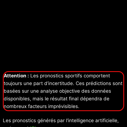
Attention :
Les pronostics sportifs comportent
toujours une part d’incertitude. Ces prédictions sont
basées sur une analyse objective des données
disponibles, mais le résultat final dépendra de
nombreux facteurs imprévisibles.
Les pronostics générés par l’intelligence artificielle,