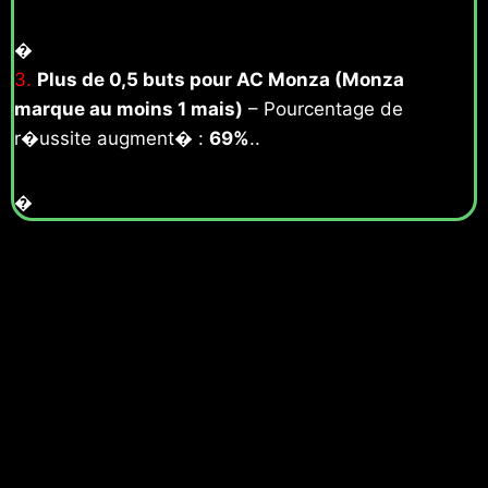
�
3.
Plus de 0,5 buts pour AC Monza (Monza
marque au moins 1 mais)
– Pourcentage de
r�ussite augment� :
69%
..
�