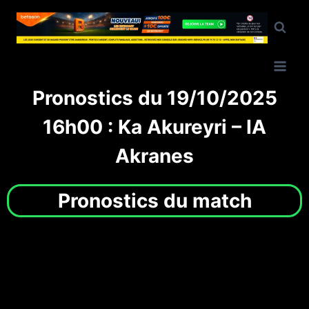
Pronostics du 19/10/2025
16h00 : Ka Akureyri – IA
Akranes
Pronostics du match