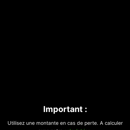
Important :
Utilisez une montante en cas de perte. A calculer