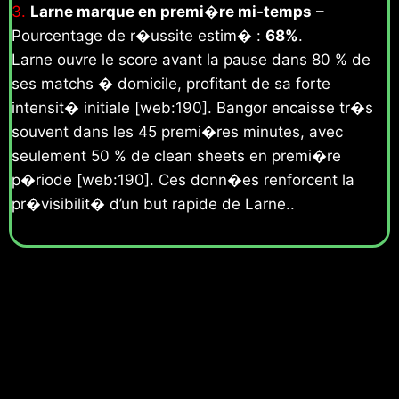
3.
Larne marque en premi�re mi-temps
–
Pourcentage de r�ussite estim� :
68%
.
Larne ouvre le score avant la pause dans 80 % de
ses matchs � domicile, profitant de sa forte
intensit� initiale [web:190]. Bangor encaisse tr�s
souvent dans les 45 premi�res minutes, avec
seulement 50 % de clean sheets en premi�re
p�riode [web:190]. Ces donn�es renforcent la
pr�visibilit� d’un but rapide de Larne..