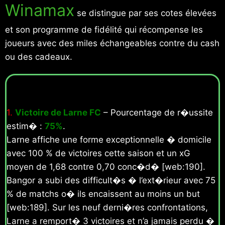
Winamax
se distingue par ses cotes élevées
et son programme de fidélité qui récompense les
joueurs avec des miles échangeables contre du cash
ou des cadeaux.
1.
Victoire de Larne FC
– Pourcentage de r�ussite
estim� :
75%
.
Larne affiche une forme exceptionnelle � domicile
avec 100 % de victoires cette saison et un xG
moyen de 1,68 contre 0,70 conc�d� [web:190].
Bangor a subi des difficult�s � l’ext�rieur avec 75
% de matchs o� ils encaissent au moins un but
[web:189]. Sur les neuf derni�res confrontations,
Larne a remport� 3 victoires et n’a jamais perdu �