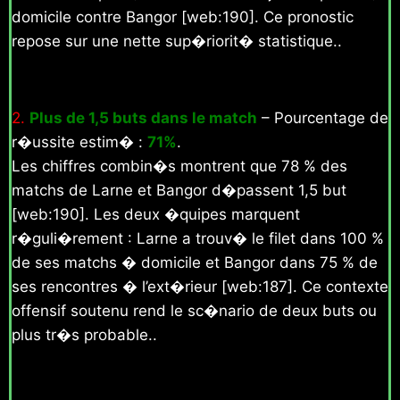
domicile contre Bangor [web:190]. Ce pronostic
repose sur une nette sup�riorit� statistique..
2.
Plus de 1,5 buts dans le match
– Pourcentage de
r�ussite estim� :
71%
.
Les chiffres combin�s montrent que 78 % des
matchs de Larne et Bangor d�passent 1,5 but
[web:190]. Les deux �quipes marquent
r�guli�rement : Larne a trouv� le filet dans 100 %
de ses matchs � domicile et Bangor dans 75 % de
ses rencontres � l’ext�rieur [web:187]. Ce contexte
offensif soutenu rend le sc�nario de deux buts ou
plus tr�s probable..