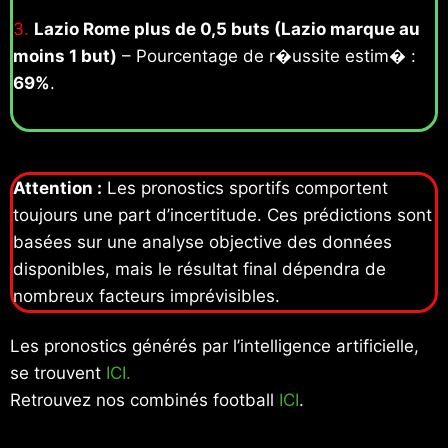
3.
Lazio Rome plus de 0,5 buts (Lazio marque au
moins 1 but)
– Pourcentage de r�ussite estim� :
69%
.
Attention :
Les pronostics sportifs comportent
toujours une part d’incertitude. Ces prédictions sont
basées sur une analyse objective des données
disponibles, mais le résultat final dépendra de
nombreux facteurs imprévisibles.
Les pronostics générés par l’intelligence artificielle,
se trouvent
ICI.
Retrouvez nos combinés football
ICI
.