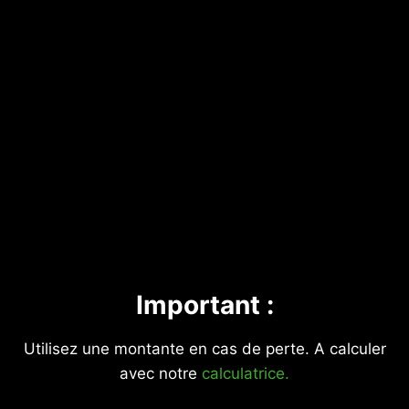
Important :
Utilisez une montante en cas de perte. A calculer
avec notre
calculatrice.