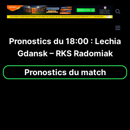
Pronostics du 18:00 : Lechia
Gdansk – RKS Radomiak
Pronostics du match