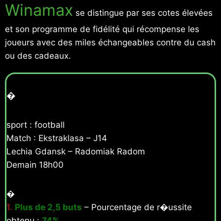
Winamax
se distingue par ses cotes élevées
et son programme de fidélité qui récompense les
joueurs avec des miles échangeables contre du cash
ou des cadeaux.
�
sport : football
Match : Ekstraklasa – J14
Lechia Gdansk – Radomiak Radom
Demain 18h00
�
1.
Plus de 2,5 buts
– Pourcentage de r�ussite
obtenu :
74%
..