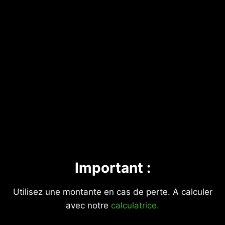
Important :
Utilisez une montante en cas de perte. A calculer
avec notre
calculatrice.