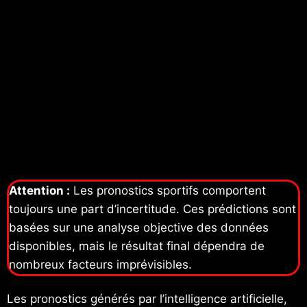
Attention :
Les pronostics sportifs comportent
toujours une part d’incertitude. Ces prédictions sont
basées sur une analyse objective des données
disponibles, mais le résultat final dépendra de
nombreux facteurs imprévisibles.
Les pronostics générés par l’intelligence artificielle,