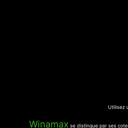
Utilisez
Winamax
se distingue par ses cot