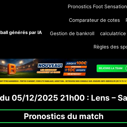
Pronostics Foot Sensation
Comparateur de cotes
ball générés par IA
Gestion de bankroll
calculatric
Règles des sp
 du 05/12/2025 21h00 : Lens – Sa
Pronostics du match