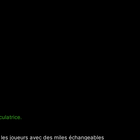
culatrice.
 les joueurs avec des miles échangeables