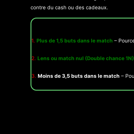
contre du cash ou des cadeaux.
1.
Plus de 1,5 buts dans le match
– Pourc
2.
Lens ou match nul (Double chance 1N)
3.
Moins de 3,5 buts dans le match
– Pou