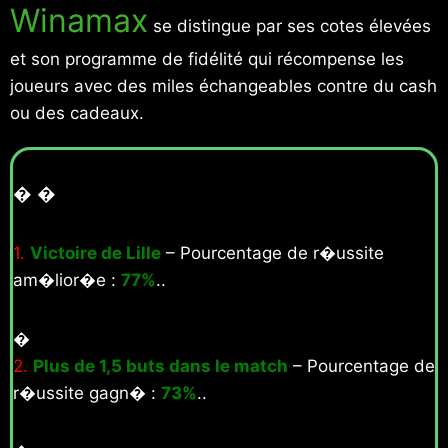
Winamax
se distingue par ses cotes élevées
et son programme de fidélité qui récompense les
joueurs avec des miles échangeables contre du cash
ou des cadeaux.
�
�
1.
Victoire de Lille
– Pourcentage de r�ussite
am�lior�e :
77%
..
�
2.
Plus de 1,5 buts dans le match
– Pourcentage de
r�ussite gagn� :
73%
..