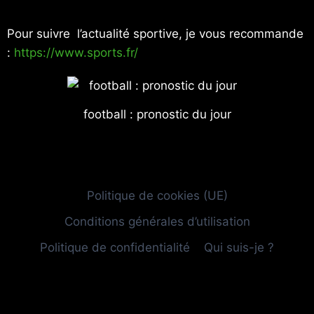
Pour suivre l’actualité sportive, je vous recommande
:
https://www.sports.fr/
football : pronostic du jour
Politique de cookies (UE)
Conditions générales d’utilisation
Politique de confidentialité
Qui suis-je ?