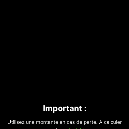
Important :
Utilisez une montante en cas de perte. A calculer