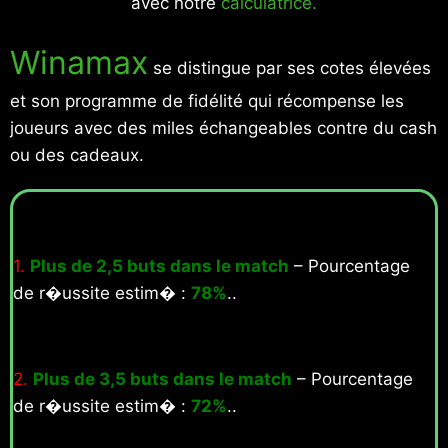
avec notre
calculatrice.
Winamax
se distingue par ses cotes élevées
et son programme de fidélité qui récompense les
joueurs avec des miles échangeables contre du cash
ou des cadeaux.
1.
Plus de 2,5 buts dans le match
– Pourcentage
de r�ussite estim� :
78%
..
2.
Plus de 3,5 buts dans le match
– Pourcentage
de r�ussite estim� :
72%
..