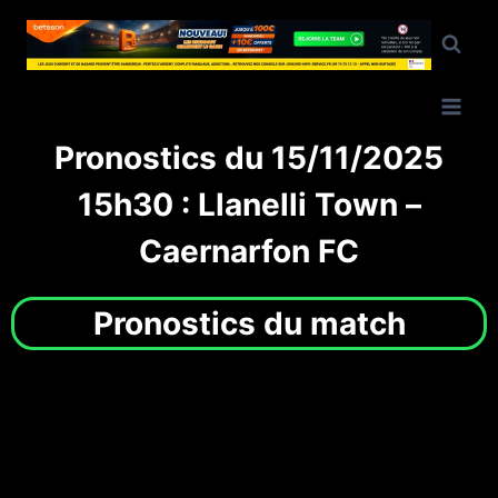
Pronostics du 15/11/2025
15h30 : Llanelli Town –
Caernarfon FC
Pronostics du match