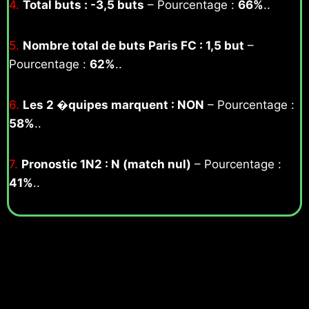
4.
Total buts : -3,5 buts
– Pourcentage :
66%
..
5.
Nombre total de buts Paris FC : 1,5 but
–
Pourcentage :
62%
..
6.
Les 2 �quipes marquent : NON
– Pourcentage :
58%
..
7.
Pronostic 1N2 : N (match nul)
– Pourcentage :
41%
..