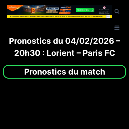
Pronostics du 04/02/2026 –
20h30 : Lorient – Paris FC
Pronostics du match