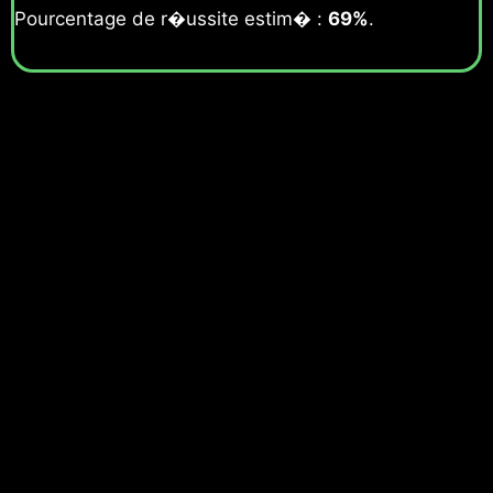
Pourcentage de r�ussite estim� :
69%
.