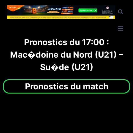
Pronostics du 17:00 :
Mac�doine du Nord (U21) –
Su�de (U21)
Pronostics du match