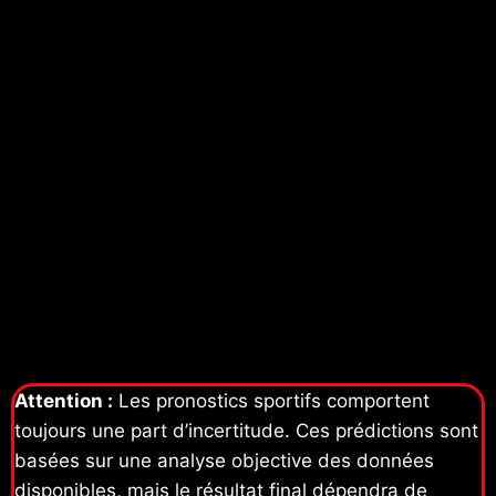
Attention :
Les pronostics sportifs comportent
toujours une part d’incertitude. Ces prédictions sont
basées sur une analyse objective des données
disponibles, mais le résultat final dépendra de