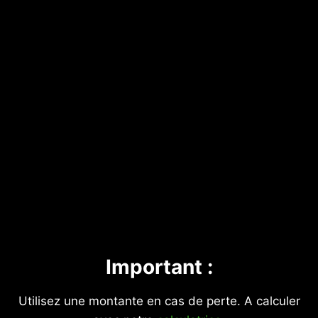
Important :
Utilisez une montante en cas de perte. A calculer