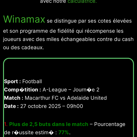
avec notre
calculatrice.
Winamax
se distingue par ses cotes élevées
et son programme de fidélité qui récompense les
joueurs avec des miles échangeables contre du cash
ou des cadeaux.
Sport :
Football
Comp�tition :
A-League – Journ�e 2
Match :
Macarthur FC vs Adelaide United
Date :
27 octobre 2025 – 09h00
1.
Plus de 2,5 buts dans le match
– Pourcentage
de r�ussite estim� :
77%
.