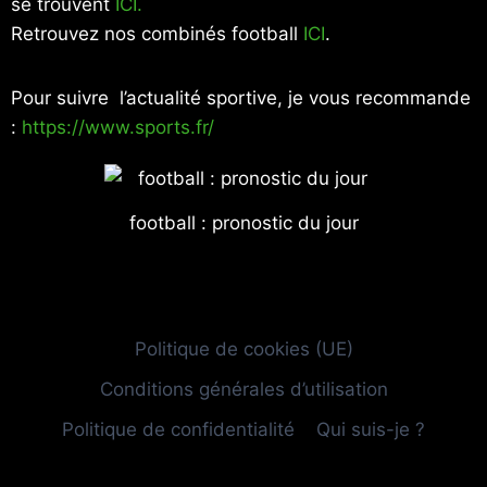
se trouvent
ICI.
Retrouvez nos combinés football
ICI
.
Pour suivre l’actualité sportive, je vous recommande
:
https://www.sports.fr/
football : pronostic du jour
Politique de cookies (UE)
Conditions générales d’utilisation
Politique de confidentialité
Qui suis-je ?