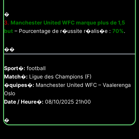
�
3.
Manchester United WFC marque plus de 1,5
but
– Pourcentage de r�ussite r�alis�e :
70%
.
�
�
Sport�:
football
Match�:
Ligue des Champions (F)
�quipes�:
Manchester United WFC – Vaalerenga
Oslo
Date / Heure�:
08/10/2025 21h00
�