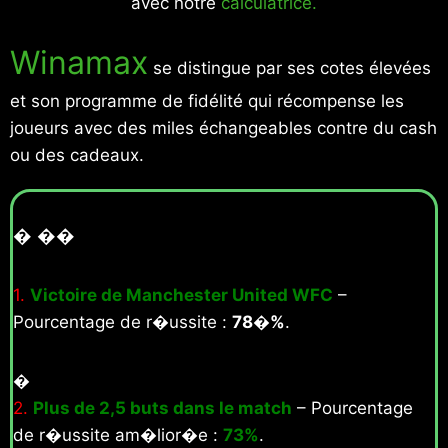
avec notre
calculatrice.
Winamax
se distingue par ses cotes élevées
et son programme de fidélité qui récompense les
joueurs avec des miles échangeables contre du cash
ou des cadeaux.
�
�
�
1.
Victoire de Manchester United WFC
–
Pourcentage de r�ussite :
78�%
.
�
2.
Plus de 2,5 buts dans le match
– Pourcentage
de r�ussite am�lior�e :
73%
.