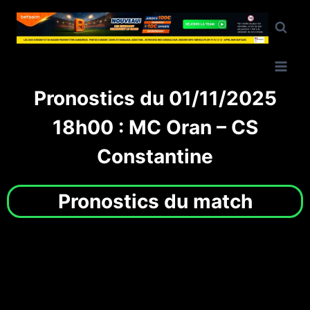
Pronostics du 01/11/2025
18h00 : MC Oran – CS
Constantine
Pronostics du match