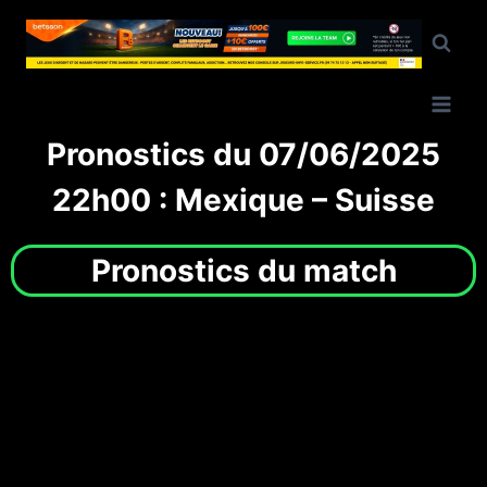
Pronostics du 07/06/2025
22h00 : Mexique – Suisse
Pronostics du match