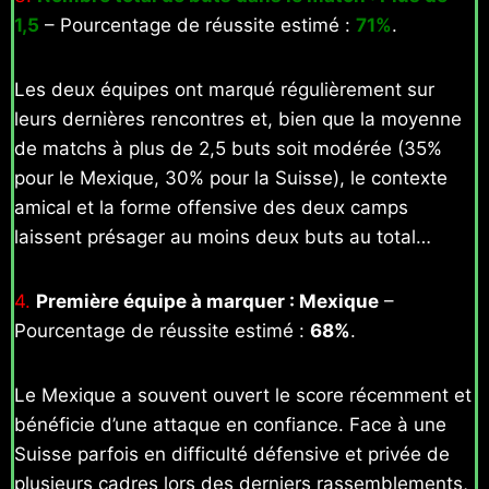
1,5
– Pourcentage de réussite estimé :
71%
.
Les deux équipes ont marqué régulièrement sur
leurs dernières rencontres et, bien que la moyenne
de matchs à plus de 2,5 buts soit modérée (35%
pour le Mexique, 30% pour la Suisse), le contexte
amical et la forme offensive des deux camps
laissent présager au moins deux buts au total…
4.
Première équipe à marquer : Mexique
–
Pourcentage de réussite estimé :
68%
.
Le Mexique a souvent ouvert le score récemment et
bénéficie d’une attaque en confiance. Face à une
Suisse parfois en difficulté défensive et privée de
plusieurs cadres lors des derniers rassemblements,