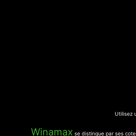
Utilisez
Winamax
se distingue par ses cot