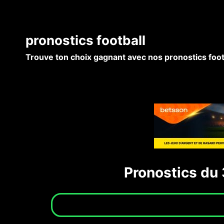
pronostics football
Trouve ton choix gagnant avec nos pronostics foot
Pronostics du