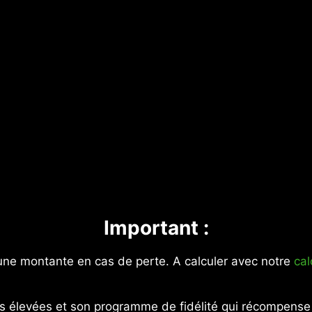
Important :
 une montante en cas de perte. A calculer avec notre
cal
es élevées et son programme de fidélité qui récompense