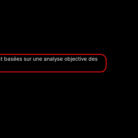
nt basées sur une analyse objective des