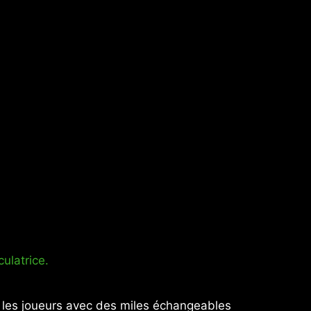
culatrice.
 les joueurs avec des miles échangeables