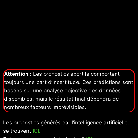
Attention :
Les pronostics sportifs comportent
toujours une part d’incertitude. Ces prédictions sont
basées sur une analyse objective des données
disponibles, mais le résultat final dépendra de
nombreux facteurs imprévisibles.
Les pronostics générés par l’intelligence artificielle,
se trouvent
ICI.