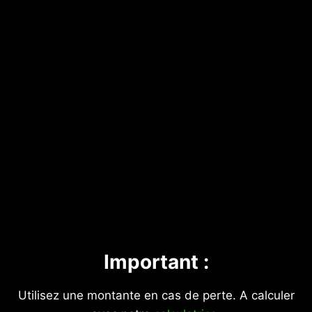
Important :
Utilisez une montante en cas de perte. A calculer