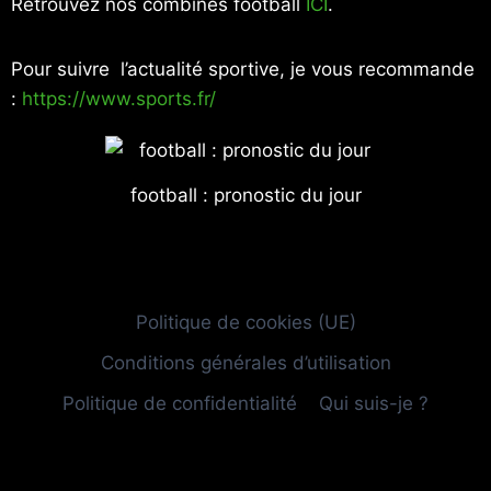
Retrouvez nos combinés football
ICI
.
Pour suivre l’actualité sportive, je vous recommande
:
https://www.sports.fr/
football : pronostic du jour
Politique de cookies (UE)
Conditions générales d’utilisation
Politique de confidentialité
Qui suis-je ?