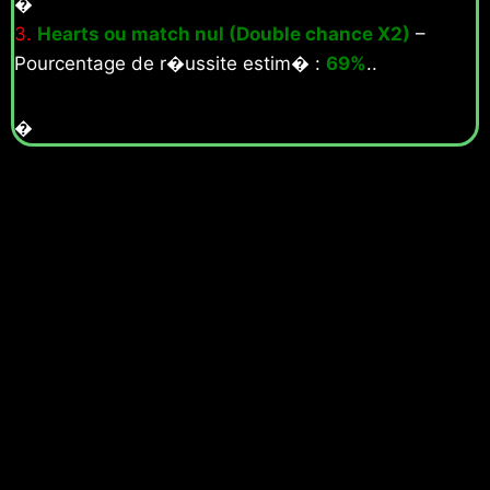
�
3.
Hearts ou match nul (Double chance X2)
–
Pourcentage de r�ussite estim� :
69%
..
�