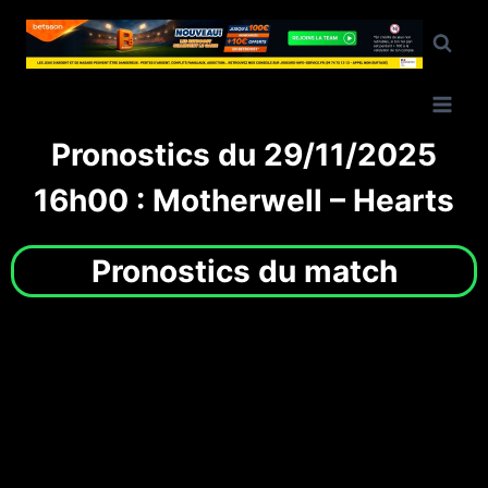
Pronostics du 29/11/2025
16h00 : Motherwell – Hearts
Pronostics du match