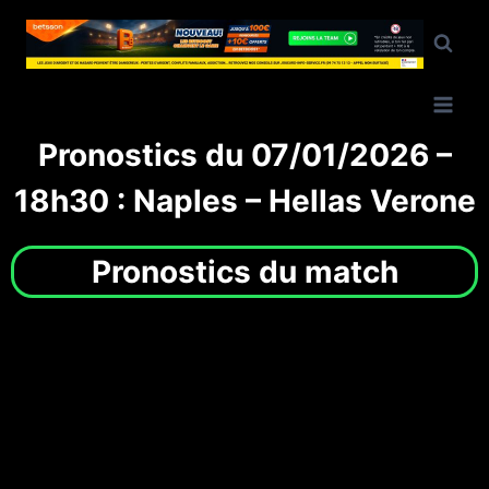
Pronostics du 07/01/2026 –
18h30 : Naples – Hellas Verone
Pronostics du match