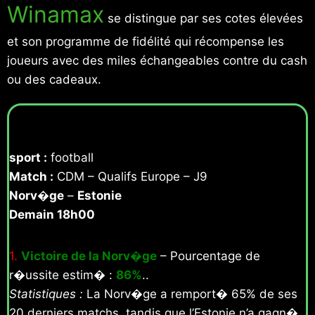
Winamax
se distingue par ses cotes élevées
et son programme de fidélité qui récompense les
joueurs avec des miles échangeables contre du cash
ou des cadeaux.
sport :
football
Match :
CDM – Qualifs Europe – J9
Norv�ge
–
Estonie
Demain 18h00
1.
Victoire de la Norv�ge
– Pourcentage de
r�ussite estim� :
86%
..
Statistiques :
La Norv�ge a remport� 65% de ses
20 derniers matchs, tandis que l’Estonie n’a gagn�