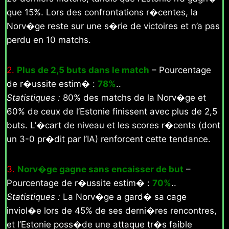
que 15%. Lors des confrontations r�centes, la
Norv�ge reste sur une s�rie de victoires et n’a pas
perdu en 10 matchs.
2.
Plus de 2,5 buts dans le match
– Pourcentage
de r�ussite estim� :
78%
..
Statistiques :
80% des matchs de la Norv�ge et
60% de ceux de l’Estonie finissent avec plus de 2,5
buts. L’�cart de niveau et les scores r�cents (dont
un 3-0 pr�dit par l’IA) renforcent cette tendance.
3.
Norv�ge gagne sans encaisser de but
–
Pourcentage de r�ussite estim� :
70%
..
Statistiques :
La Norv�ge a gard� sa cage
inviol�e lors de 45% de ses derni�res rencontres,
et l’Estonie poss�de une attaque tr�s faible