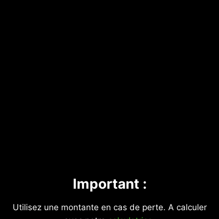
Important :
Utilisez une montante en cas de perte. A calculer