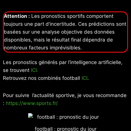
Attention :
Les pronostics sportifs comportent
toujours une part d’incertitude. Ces prédictions sont
basées sur une analyse objective des données
disponibles, mais le résultat final dépendra de
nombreux facteurs imprévisibles.
Les pronostics générés par l’intelligence artificielle,
se trouvent
ICI.
Retrouvez nos combinés football
ICI
.
Pour suivre l’actualité sportive, je vous recommande
:
https://www.sports.fr/
football : pronostic du jour