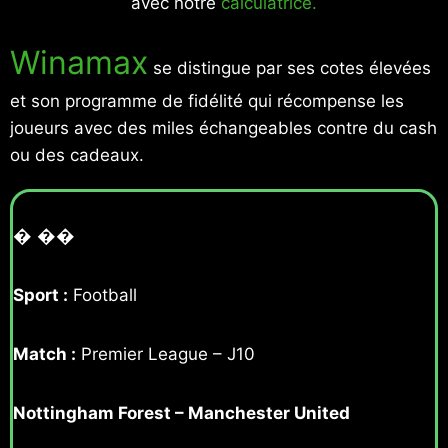
avec notre
calculatrice.
Winamax
se distingue par ses cotes élevées
et son programme de fidélité qui récompense les
joueurs avec des miles échangeables contre du cash
ou des cadeaux.
�
�
�
Sport :
Football
Match :
Premier League – J10
Nottingham Forest – Manchester United