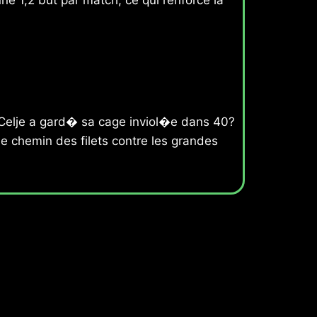
 Celje a gard� sa cage inviol�e dans 40?
 chemin des filets contre les grandes