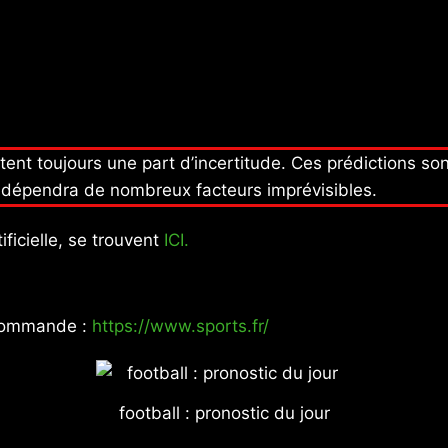
ent toujours une part d’incertitude. Ces prédictions so
al dépendra de nombreux facteurs imprévisibles.
ificielle, se trouvent
ICI.
recommande :
https://www.sports.fr/
football : pronostic du jour