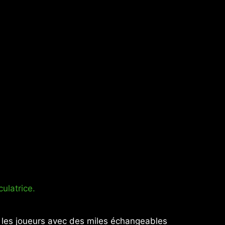
culatrice.
 les joueurs avec des miles échangeables