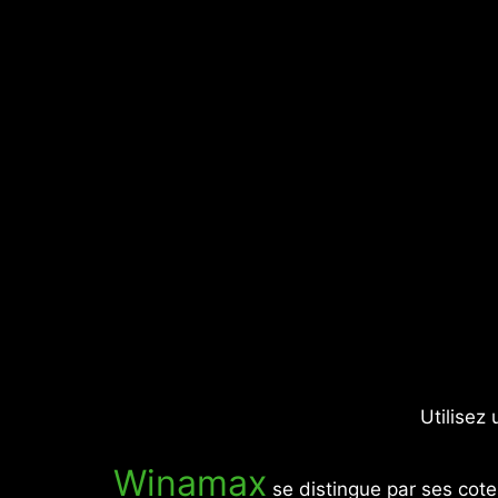
Utilisez
Winamax
se distingue par ses cot