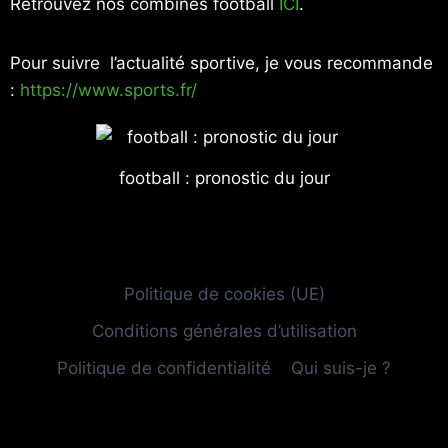
Retrouvez nos combinés football
ICI
.
Pour suivre l’actualité sportive, je vous recommande
:
https://www.sports.fr/
football : pronostic du jour
Politique de cookies (UE)
Conditions générales d’utilisation
Politique de confidentialité
Qui suis-je ?