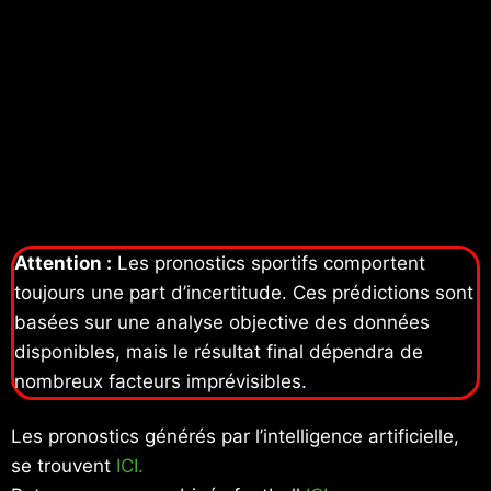
Attention :
Les pronostics sportifs comportent
toujours une part d’incertitude. Ces prédictions sont
basées sur une analyse objective des données
disponibles, mais le résultat final dépendra de
nombreux facteurs imprévisibles.
Les pronostics générés par l’intelligence artificielle,
se trouvent
ICI.