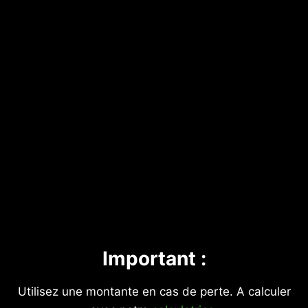
Important :
Utilisez une montante en cas de perte. A calculer