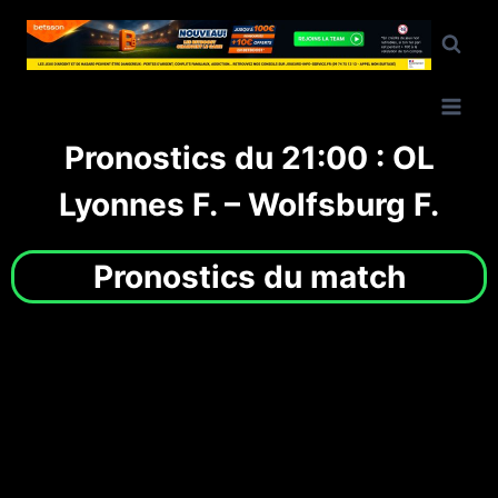
Pronostics du 21:00 : OL
Lyonnes F. – Wolfsburg F.
Pronostics du match