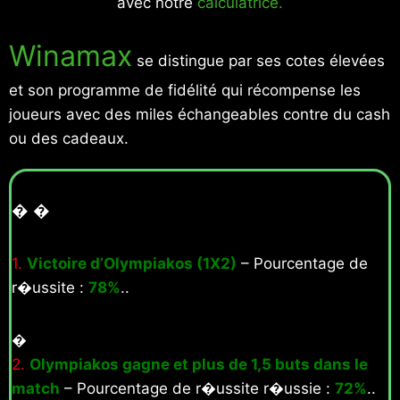
avec notre
calculatrice.
Winamax
se distingue par ses cotes élevées
et son programme de fidélité qui récompense les
joueurs avec des miles échangeables contre du cash
ou des cadeaux.
�
�
1.
Victoire d’Olympiakos (1X2)
– Pourcentage de
r�ussite :
78%
..
�
2.
Olympiakos gagne et plus de 1,5 buts dans le
match
– Pourcentage de r�ussite r�ussie :
72%
..