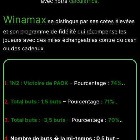
avec notre
calculatrice.
Winamax
se distingue par ses cotes élevées
et son programme de fidélité qui récompense les
joueurs avec des miles échangeables contre du cash
ou des cadeaux.
1.
1N2 : Victoire de PAOK
– Pourcentage :
74%
..
2.
Total buts : 1,5 buts
– Pourcentage :
71%
..
3.
Total buts : -3,5 buts
– Pourcentage :
70%
..
4.
Nombre de buts � la mi-temps : 0,5 but
–